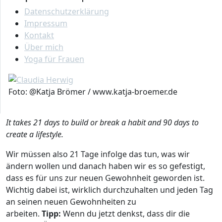
oft, bis wir sie verinnerlicht haben.
Datenschutzerklärung
Impressum
21, weil es laut wissenschaftlichen Untersuchungen 21
Kontakt
Tage dauert, bis uns eine neu angeeignete Gewohnheit
Über mich
in Fleisch und Blut übergegangen ist – Gewohnheiten
Yoga für Frauen
können quasi umprogrammiert werden – und 90, weil
es heißt, dass man in 21 Tagen seine Gewohnheiten
ändern, in 90 jedoch einen komplett neuen Lebensstil
Foto: @Katja Brömer / www.katja-broemer.de
entwickeln kann.
It takes 21 days to build or break a habit and 90 days to
create a lifestyle.
Wir müssen also 21 Tage infolge das tun, was wir
ändern wollen und danach haben wir es so gefestigt,
dass es für uns zur neuen Gewohnheit geworden ist.
Wichtig dabei ist, wirklich durchzuhalten und jeden Tag
an seinen neuen Gewohnheiten zu
arbeiten.
Tipp:
Wenn du jetzt denkst, dass dir die