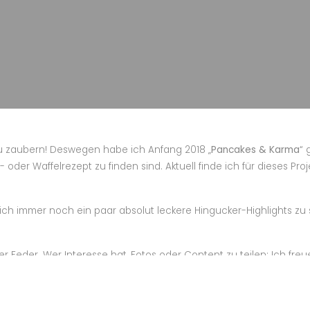
zu zaubern! Deswegen habe ich Anfang 2018 „
Pancakes & Karma
“ 
er Waffelrezept zu finden sind. Aktuell finde ich für dieses Proje
ch immer noch ein paar absolut leckere Hingucker-Highlights zu
 Feder. Wer Interesse hat, Fotos oder Content zu teilen: Ich freu
g.