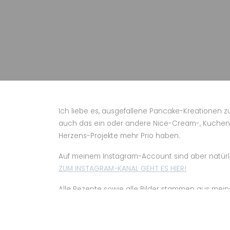
Ich liebe es, ausgefallene Pancake-Kreationen 
auch das ein oder andere Nice-Cream-, Kuchen- od
Herzens-Projekte mehr Prio haben.
Auf meinem Instagram-Account sind aber natürli
ZUM INSTAGRAM-KANAL GEHT ES HIER!
Alle Rezepte sowie alle Bilder stammen aus meiner
Anfrage/Erlaubnis und entsprechender Verlinkun