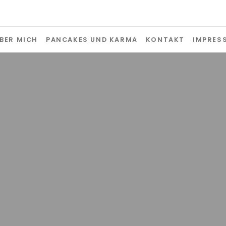
CLAUDIA HERWIG
Freie Journalistin | Redakteurin | 
BER MICH
PANCAKES UND KARMA
KONTAKT
IMPRES