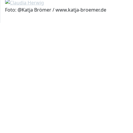
Theme by The WP Club
|
Proudly powered by
Foto: @Katja Brömer / www.katja-broemer.de
WordPress