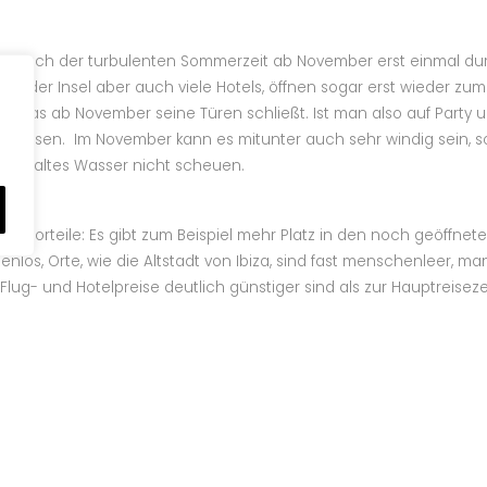
men nach der turbulenten Sommerzeit ab November erst einmal d
bs der Insel aber auch viele Hotels, öffnen sogar erst wieder zum
o, das ab November seine Türen schließt. Ist man also auf Party u
a reisen. Im November kann es mitunter auch sehr windig sein, 
 die kaltes Wasser nicht scheuen.
hat Vorteile: Es gibt zum Beispiel mehr Platz in den noch geöffne
tenlos, Orte, wie die Altstadt von Ibiza, sind fast menschenleer,
ss Flug- und Hotelpreise deutlich günstiger sind als zur Hauptreiseze
ollte die Tage auf der Insel besser planen! Spontane Trips ohne Z
rt, um einen Beachclub zu besuchen, der dann aber geschlossen
verlassenen Bucht vor den geschlossenen Toren des einzigen Res