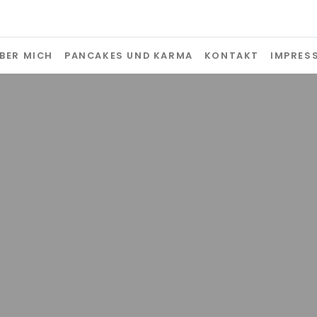
CLAUDIA HERWIG
Freie Journalistin | Redakteurin | 
BER MICH
PANCAKES UND KARMA
KONTAKT
IMPRES