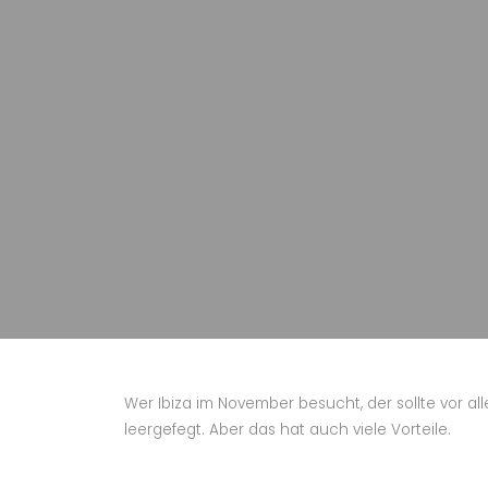
Wer Ibiza im November besucht, der sollte vor a
leergefegt. Aber das hat auch viele Vorteile.