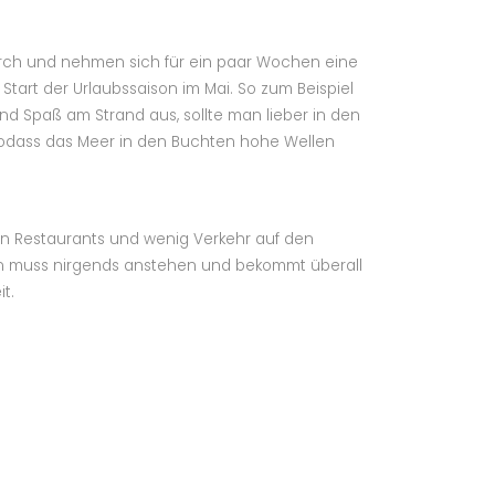
urch und nehmen sich für ein paar Wochen eine
 Start der Urlaubssaison im Mai. So zum Beispiel
nd Spaß am Strand aus, sollte man lieber in den
sodass das Meer in den Buchten hohe Wellen
ten Restaurants und wenig Verkehr auf den
 man muss nirgends anstehen und bekommt überall
it.
iel können mitunter frustrieren. Zum Beispiel,
 hat. Vor allem, wenn man quer über die ganze
taurants steht und der Magen knurrt.