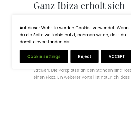
Ganz Ibiza erholt sich
Viele Restaurant-, Laden- und Clubbesitzer at
Auszeit. Manche, wie zum Beispiel die größten Clu
Auf dieser Website werden Cookies verwendet. Wenn
auch das berühmte “Café del Mar” in Sant Antoni
du die Seite weiterhin nutzt, nehmen wir an, dass du
Sommermonaten, also zur Hauptsaison, nach Ibiz
damit einverstanden bist.
schlägt. Bade dann nur noch für Mutige und die,
Cookie settings
Reject
ACCEPT
Dass Ibiza ab November quasi ausgestorben ist, 
Straßen. Die Parkplätze an den Ständen sind kos
einen Platz. Ein weiterer Vorteil ist natürlich, da
Mein Hotel-Tipp:
Das “La Finca” bei Ibiza-Stadt
Tipp:
Wer in den Wintermonaten nach Ibiza reist, s
wenn man extra an einen bestimmten Strand fäh
Insel fährt und dann am Ende in einer menschen