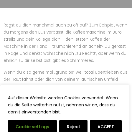
Regst du dich manchmal auch zu oft auf? Zum Beispiel, wenn
du morgens den Bus verpasst, die Kaffeemaschine im Büro
streikt und dein Kollege dich – den letzten Kaffee der
Maschine in der Hand – triumphierend anlächelt? Du gerätst
in Rage und denkst wahrscheinlich „zu Recht!“, aber wenn du
ehrlich zu dir selbst bist, gibt es Schlimmeres.
Wenn du also gerne mal „grundlos“ weil total übertrieben aus
der Haut fährst oder dich von deinem launischen Umfeld
mitziehen lässt, glaube ich, dass die folgende Fingerübung
wie gemacht für dich ist. Mir hat sie zumindest schon viele
Auf dieser Website werden Cookies verwendet. Wenn
gute Dienste erwiesen und ich habe sie mittlerweile fest in
du die Seite weiterhin nutzt, nehmen wir an, dass du
meinem Alltag integriert.
damit einverstanden bist.
Die Basis der Übung beruht darauf, den Frieden in dir selbst
wiederzufinden.
Denn egal welche negativen Schwingungen
Cookie settings
Reject
ACCEPT